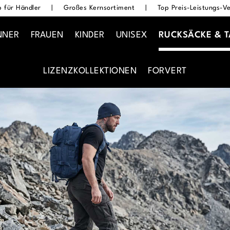
 für Händler
|
Großes Kernsortiment
|
Top Preis-Leistungs-Ve
NNER
FRAUEN
KINDER
UNISEX
RUCKSÄCKE & 
LIZENZKOLLEKTIONEN
FORVERT