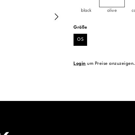
black
olive
c
auswählen
Größe
OS
Login
um Preise anzuzeigen