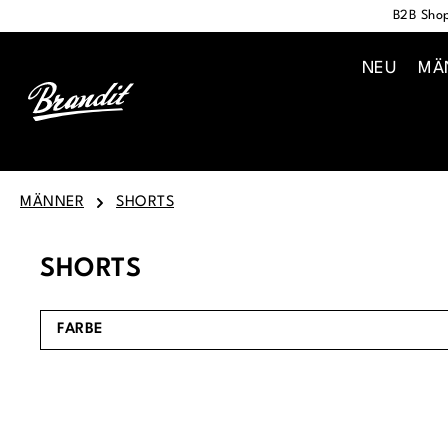
B2B Shop
springen
Zur Hauptnavigation springen
NEU
MÄ
MÄNNER
SHORTS
SHORTS
FARBE