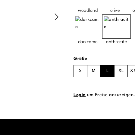
woodland
olive
o
darkcamo
anthracite
auswählen
Größe
S
M
L
XL
X
Login
um Preise anzuzeigen