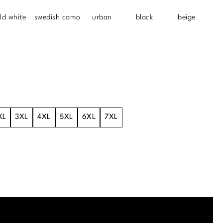
ld white
swedish camo
urban
black
beige
XL
3XL
4XL
5XL
6XL
7XL
.