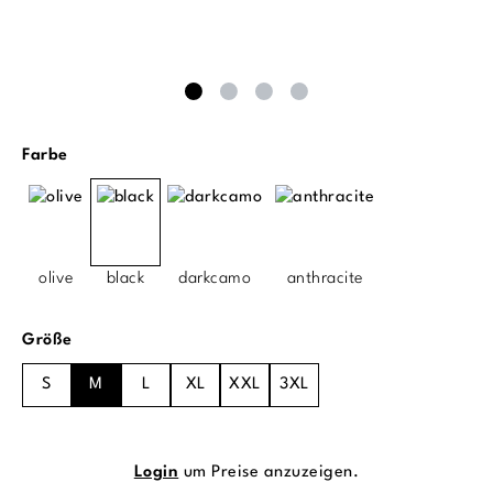
auswählen
Farbe
olive
black
darkcamo
anthracite
auswählen
Größe
S
M
L
XL
XXL
3XL
Login
um Preise anzuzeigen.