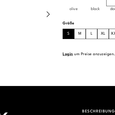
olive
black
da
auswählen
Größe
S
M
L
XL
X
Login
um Preise anzuzeigen
BESCHREIBUN