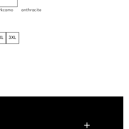
rkcamo
anthracite
XL
3XL
.
G