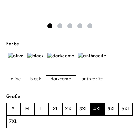
auswählen
Farbe
olive
black
darkcamo
anthracite
auswählen
Größe
S
M
L
XL
XXL
3XL
4XL
5XL
6XL
7XL