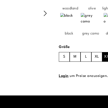
woodland
olive
lig
black
grey camo
d
auswählen
Größe
S
M
L
XL
X
Login
um Preise anzuzeigen