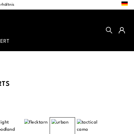
DE
rhältnis
ERT
RTS