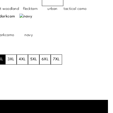
ht woodland
flecktarn
urban
tactical camo
arkcamo
navy
XL
3XL
4XL
5XL
6XL
7XL
.