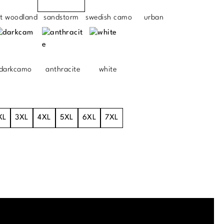
ht woodland
sandstorm
swedish camo
urban
darkcamo
anthracite
white
XL
3XL
4XL
5XL
6XL
7XL
.