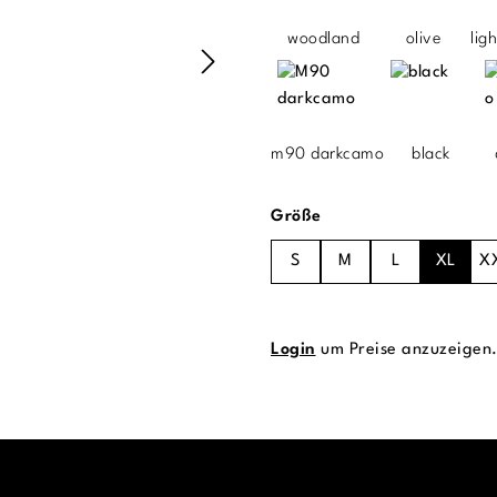
woodland
olive
lig
m90 darkcamo
black
auswählen
Größe
S
M
L
XL
X
Login
um Preise anzuzeigen