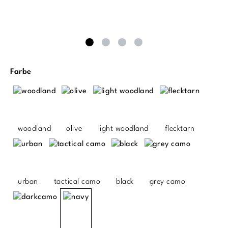
auswählen
Farbe
woodland
olive
light woodland
flecktarn
urban
tactical camo
black
grey camo