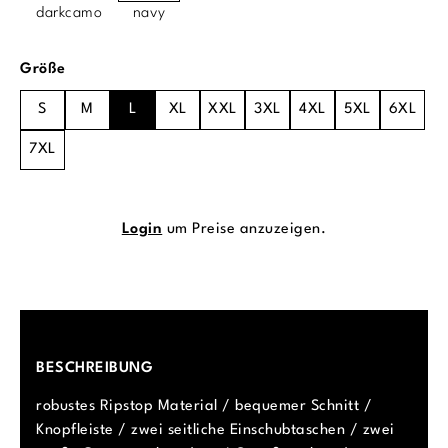
darkcamo
navy
auswählen
Größe
S
M
L
XL
XXL
3XL
4XL
5XL
6XL
7XL
Login
um Preise anzuzeigen.
BESCHREIBUNG
robustes Ripstop Material / bequemer Schnitt /
Knopfleiste / zwei seitliche Einschubtaschen / zwei