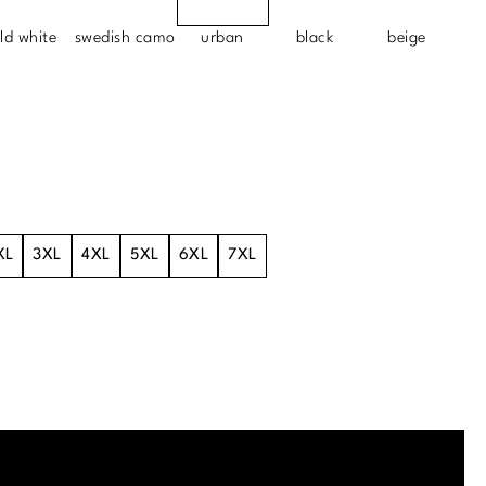
ld white
swedish camo
urban
black
beige
XL
3XL
4XL
5XL
6XL
7XL
.