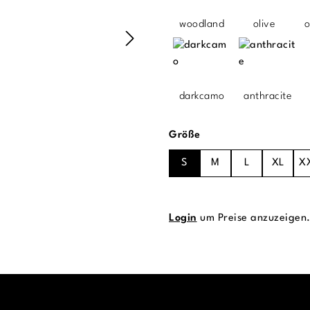
woodland
olive
o
darkcamo
anthracite
auswählen
Größe
S
M
L
XL
X
Login
um Preise anzuzeigen