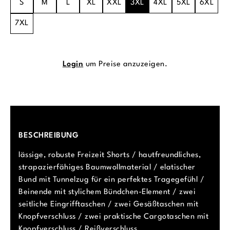
S
M
L
XL
XXL
3XL
4XL
5XL
6XL
7XL
Login
um Preise anzuzeigen.
BESCHREIBUNG
lässige, robuste Freizeit Shorts / hautfreundliches,
strapazierfähiges Baumwollmaterial / elatischer
Bund mit Tunnelzug für ein perfektes Tragegefühl /
Beinende mit stylichem Bündchen-Element / zwei
seitliche Eingrifftaschen / zwei Gesäßtaschen mit
Knopfverschluss / zwei praktische Cargotaschen mit
Knopfverschluss / Reißverschluss