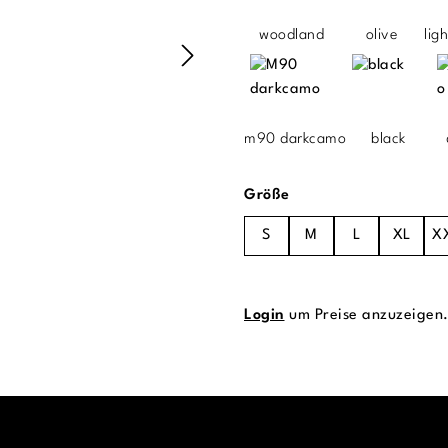
woodland
olive
lig
m90 darkcamo
black
auswählen
Größe
S
M
L
XL
X
Login
um Preise anzuzeigen