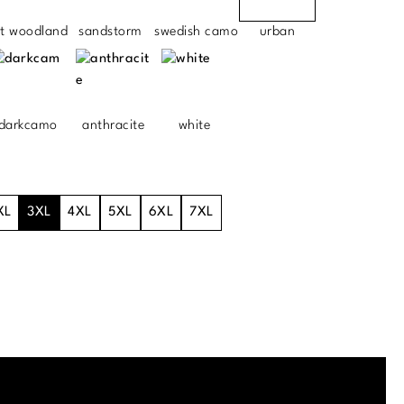
ht woodland
sandstorm
swedish camo
urban
darkcamo
anthracite
white
XL
3XL
4XL
5XL
6XL
7XL
.