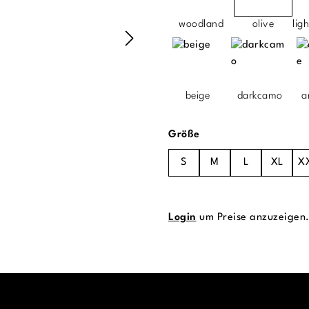
woodland
olive
lig
beige
darkcamo
a
auswählen
Größe
S
M
L
XL
X
Login
um Preise anzuzeigen