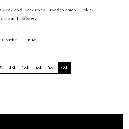
ht woodland
sandstorm
swedish camo
black
nthracite
navy
XL
3XL
4XL
5XL
6XL
7XL
.