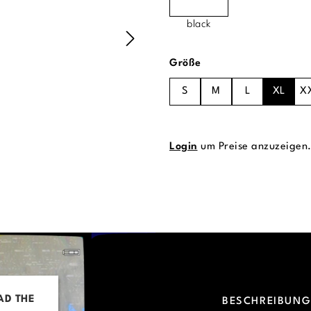
black
auswählen
Größe
S
M
L
XL
X
Login
um Preise anzuzeigen
AD THE
BESCHREIBUN