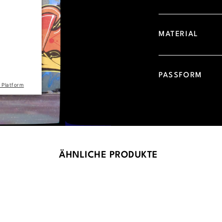
d due to
 visitor.
MATERIAL
he site
the list
PASSFORM
 Platform
ÄHNLICHE PRODUKTE