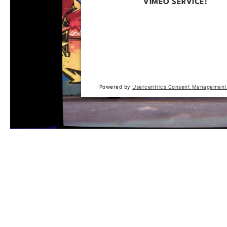
VIMEO SERVICE!
This content is not permitted to loa
trackers that are not disclosed to the
The website owner needs to setup t
with their CMP to add this content to 
of technologies used.
Powered by
Usercentrics Consent Management
Produktgalerie überspringen