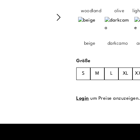
woodland
olive
lig
beige
darkcamo
a
auswählen
Größe
S
M
L
XL
X
Login
um Preise anzuzeigen