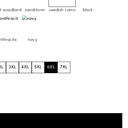
ht woodland
sandstorm
swedish camo
black
nthracite
navy
XL
3XL
4XL
5XL
6XL
7XL
.