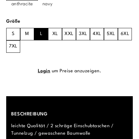
anthracite
navy
auswählen
Größe
S
M
L
XL
XXL
3XL
4XL
5XL
6XL
7XL
Login
um Preise anzuzeigen.
BESCHREIBUNG
leichte Qualität / 2 schräge Einschubtaschen /
Tunnelzug / gewaschene Baumwolle