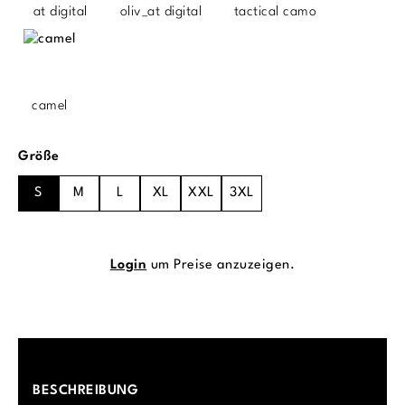
at digital
oliv_at digital
tactical camo
camel
auswählen
Größe
S
M
L
XL
XXL
3XL
Login
um Preise anzuzeigen.
BESCHREIBUNG