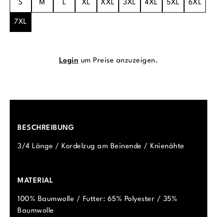
S
M
L
XL
XXL
3XL
4XL
5XL
6XL
7XL
Login
um Preise anzuzeigen.
BESCHREIBUNG
3/4 Länge / Kordelzug am Beinende / Knienähte
MATERIAL
100% Baumwolle / Futter: 65% Polyester / 35%
Baumwolle