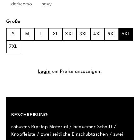
darkcamo
navy
auswählen
Größe
S
M
L
XL
XXL
3XL
4XL
5XL
6XL
7XL
Login
um Preise anzuzeigen.
BESCHREIBUNG
robustes Ripstop Material / bequemer Schnitt /
Knopfleiste / zwei seitliche Einschubtaschen / zwei