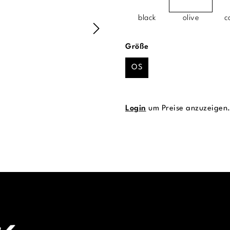
black
olive
c
auswählen
Größe
OS
Login
um Preise anzuzeigen