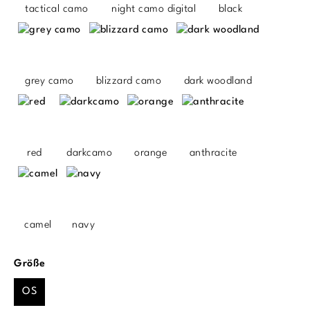
tactical camo
night camo digital
black
grey camo
blizzard camo
dark woodland
red
darkcamo
orange
anthracite
camel
navy
auswählen
Größe
OS