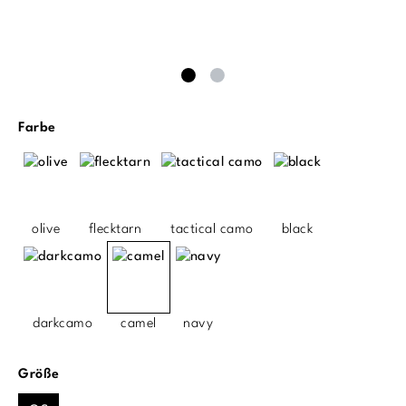
auswählen
Farbe
olive
flecktarn
tactical camo
black
darkcamo
camel
navy
auswählen
Größe