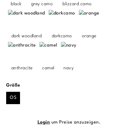
black
grey camo
blizzard camo
dark woodland
darkcamo
orange
anthracite
camel
navy
auswählen
Größe
OS
Login
um Preise anzuzeigen.