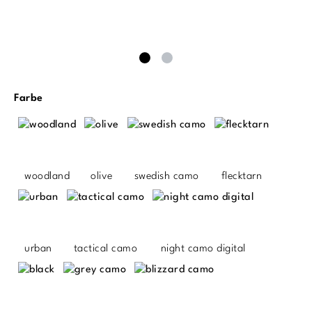
auswählen
Farbe
woodland
olive
swedish camo
flecktarn
urban
tactical camo
night camo digital