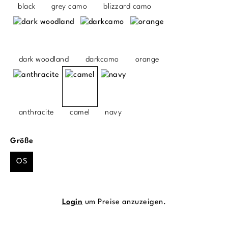
black
grey camo
blizzard camo
dark woodland
darkcamo
orange
anthracite
camel
navy
auswählen
Größe
OS
Login
um Preise anzuzeigen.