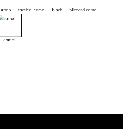
urban
tactical camo
black
blizzard camo
camel
.