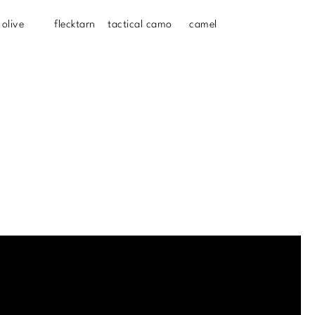
olive
flecktarn
tactical camo
camel
.