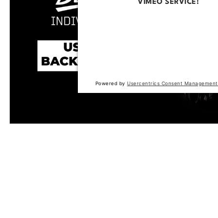
VIMEO SERVICE!
This content is not permitted to loa
trackers that are not disclosed to the
The website owner needs to setup t
with their CMP to add this content to 
of technologies used.
Powered by
Usercentrics Consent Management
Produktgalerie überspringen