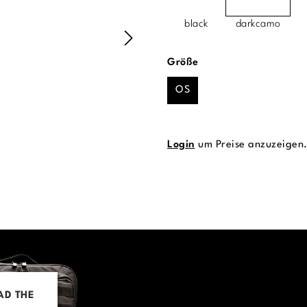
black
darkcamo
auswählen
Größe
OS
Login
um Preise anzuzeigen
AD THE