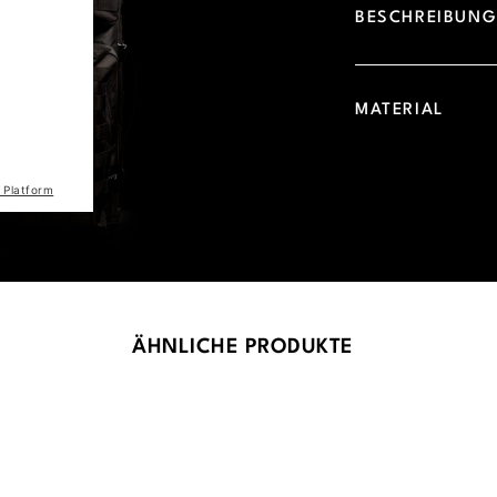
BESCHREIBUN
d due to
 visitor.
he site
MATERIAL
the list
 Platform
ÄHNLICHE PRODUKTE