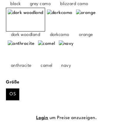
black
grey camo
blizzard camo
dark woodland
darkcamo
orange
anthracite
camel
navy
auswählen
Größe
OS
Login
um Preise anzuzeigen.