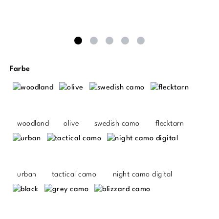
auswählen
Farbe
woodland
olive
swedish camo
flecktarn
urban
tactical camo
night camo digital