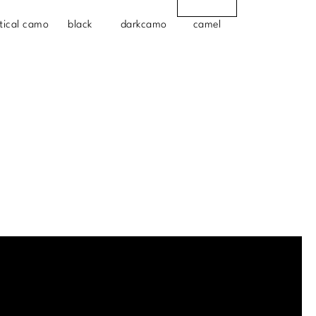
tical camo
black
darkcamo
camel
.