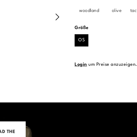
woodland
olive
tac
auswählen
Größe
OS
Login
um Preise anzuzeigen
AD THE