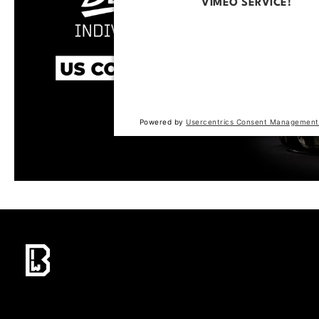
VIMEO SERVICE!
This content is not permitted to loa
trackers that are not disclosed to the
The website owner needs to setup t
with their CMP to add this content to 
of technologies used.
Powered by
Usercentrics Consent Management