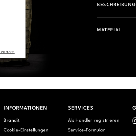
BESCHREIBUN
d due to
 visitor.
he site
MATERIAL
the list
 Platform
INFORMATIONEN
SERVICES
G
I
Brandit
Als Händler registrieren
Cookie-Einstellungen
Service-Formular