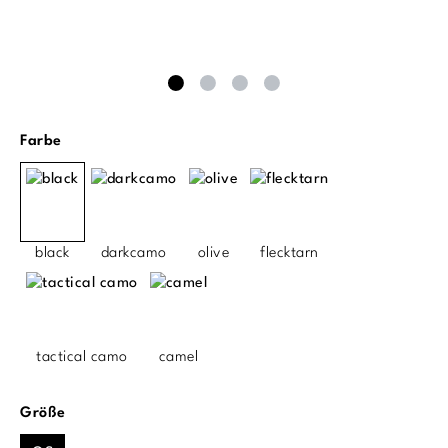
auswählen
Farbe
black
darkcamo
olive
flecktarn
tactical camo
camel
auswählen
Größe