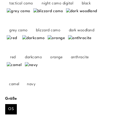
tactical camo
night camo digital
black
grey camo
blizzard camo
dark woodland
red
darkcamo
orange
anthracite
camel
navy
auswählen
Größe
OS