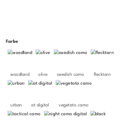
auswählen
Farbe
woodland
olive
swedish camo
flecktarn
urban
at digital
vegetato camo