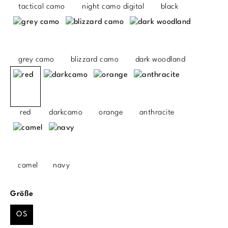
tactical camo
night camo digital
black
grey camo
blizzard camo
dark woodland
red
darkcamo
orange
anthracite
camel
navy
auswählen
Größe
OS