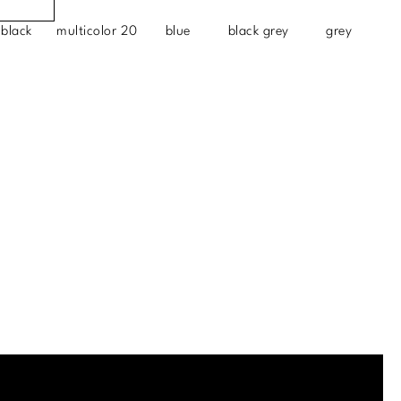
black
multicolor 20
blue
black grey
grey
.