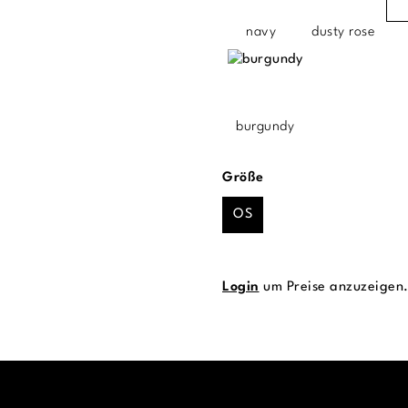
navy
dusty rose
burgundy
auswählen
Größe
OS
Login
um Preise anzuzeigen