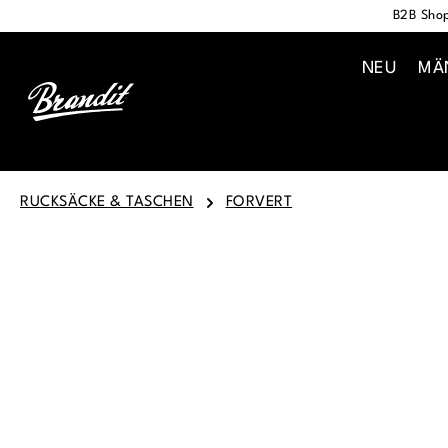
B2B Shop
springen
Zur Hauptnavigation springen
NEU
MÄ
RUCKSÄCKE & TASCHEN
FORVERT