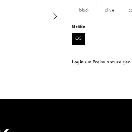
black
olive
c
auswählen
Größe
OS
Login
um Preise anzuzeigen