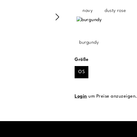
navy
dusty rose
burgundy
auswählen
Größe
OS
Login
um Preise anzuzeigen