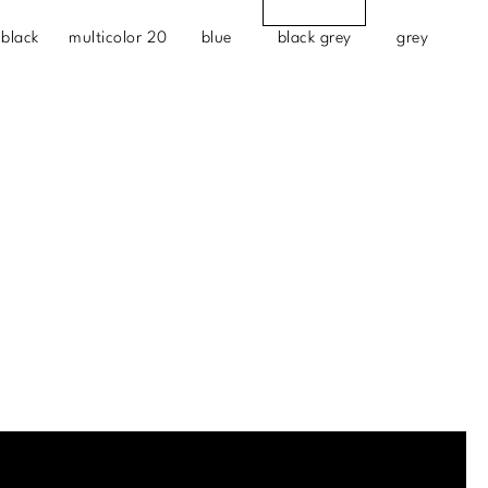
black
multicolor 20
blue
black grey
grey
.