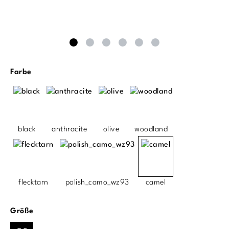
auswählen
Farbe
black
anthracite
olive
woodland
flecktarn
polish_camo_wz93
camel
auswählen
Größe