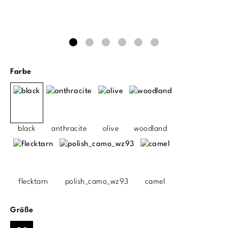
auswählen
Farbe
black
anthracite
olive
woodland
flecktarn
polish_camo_wz93
camel
auswählen
Größe