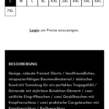
S
M
L
XL
XXL
3XL
4XL
5XL
6XL
7XL
Login
um Preise anzuzeigen.
BESCHREIBUNG
lässige, robuste Freizeit Shorts / hautfreundliches,
strapazierfähiges Baumwollmaterial / elatischer
Bund mit Tunnelzug für ein perfektes Tragegefühl /
Beinende mit stylichem Bündchen-Element / zwei
seitliche Eingrifftaschen / zwei Gesäßtaschen mit
Knopfverschluss / zwei praktische Cargotaschen mit
Knopfverschluss / Reißverschluss