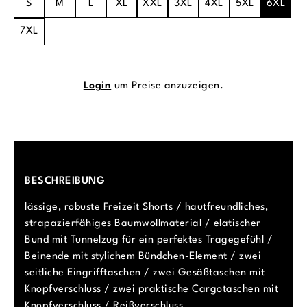
S
M
L
XL
XXL
3XL
4XL
5XL
6XL
7XL
Login
um Preise anzuzeigen.
BESCHREIBUNG
lässige, robuste Freizeit Shorts / hautfreundliches,
strapazierfähiges Baumwollmaterial / elatischer
Bund mit Tunnelzug für ein perfektes Tragegefühl /
Beinende mit stylichem Bündchen-Element / zwei
seitliche Eingrifftaschen / zwei Gesäßtaschen mit
Knopfverschluss / zwei praktische Cargotaschen mit
Knopfverschluss / Reißverschluss