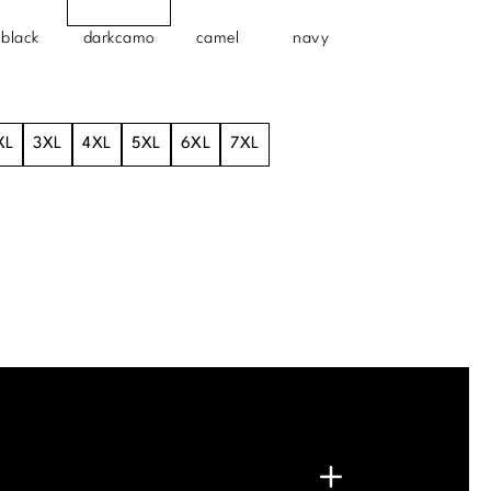
black
darkcamo
camel
navy
XL
3XL
4XL
5XL
6XL
7XL
.
G