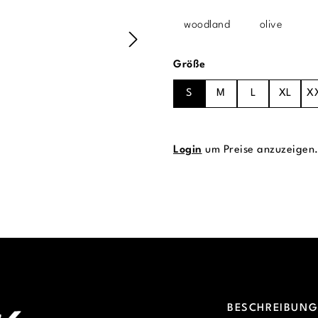
woodland
olive
auswählen
Größe
S
M
L
XL
X
Login
um Preise anzuzeigen
BESCHREIBUN