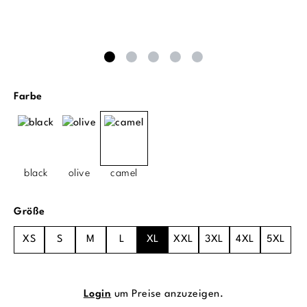
auswählen
Farbe
black
olive
camel
auswählen
Größe
XS
S
M
L
XL
XXL
3XL
4XL
5XL
Login
um Preise anzuzeigen.