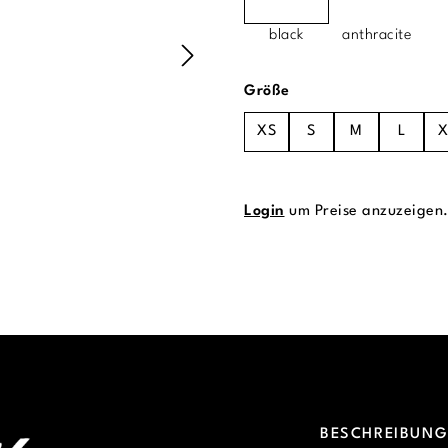
black
anthracite
auswählen
Größe
XS
S
M
L
X
Login
um Preise anzuzeigen
BESCHREIBUN