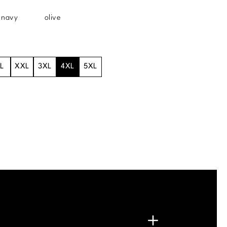
navy
olive
L
XXL
3XL
4XL
5XL
.
G