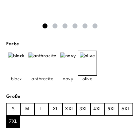
auswählen
Farbe
black
anthracite
navy
olive
auswählen
Größe
S
M
L
XL
XXL
3XL
4XL
5XL
6XL
7XL