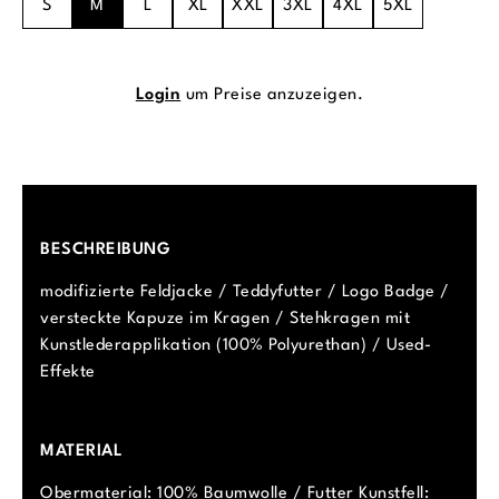
S
M
L
XL
XXL
3XL
4XL
5XL
Login
um Preise anzuzeigen.
BESCHREIBUNG
modifizierte Feldjacke / Teddyfutter / Logo Badge /
versteckte Kapuze im Kragen / Stehkragen mit
Kunstlederapplikation (100% Polyurethan) / Used-
Effekte
MATERIAL
Obermaterial: 100% Baumwolle / Futter Kunstfell: