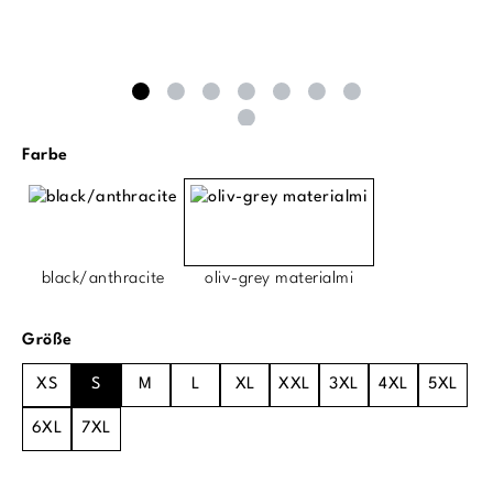
auswählen
Farbe
black/anthracite
oliv-grey materialmi
auswählen
Größe
XS
S
M
L
XL
XXL
3XL
4XL
5XL
6XL
7XL