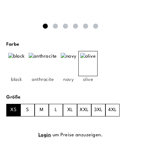
auswählen
Farbe
black
anthracite
navy
olive
auswählen
Größe
XS
S
M
L
XL
XXL
3XL
4XL
Login
um Preise anzuzeigen.