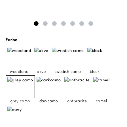
auswählen
Farbe
woodland
olive
swedish camo
black
grey camo
darkcamo
anthracite
camel