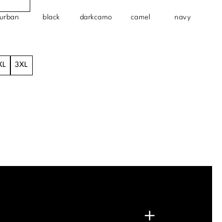
urban
black
darkcamo
camel
navy
XL
3XL
.
G