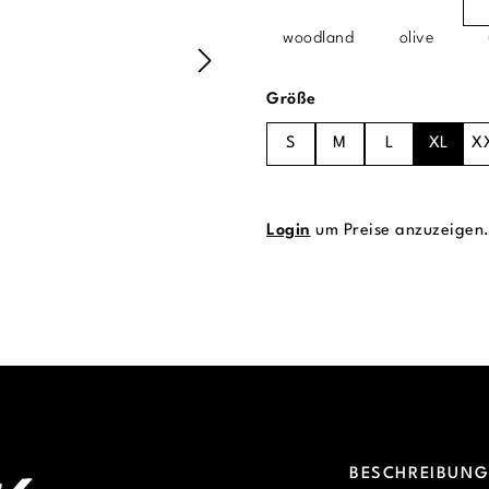
woodland
olive
auswählen
Größe
S
M
L
XL
X
Login
um Preise anzuzeigen
BESCHREIBUN