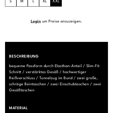
S
M
L
XL
XXL
Login
um Preise anzuzeigen.
BESCHREIBUNG
bequeme Passform durch Elasthan-Anteil / Slim-Fit
Schnitt / verstärktes Gesäß / hochwertiger
Reißverschluss / Tunnelzug im Bund / zwei große,
schräge Beintaschen / zwei Einschubtaschen / zwei
Gesäßtaschen
MATERIAL